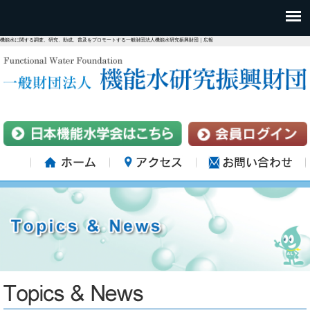
機能水に関する調査、研究、助成、普及をプロモートする一般財団法人機能水研究振興財団｜広報