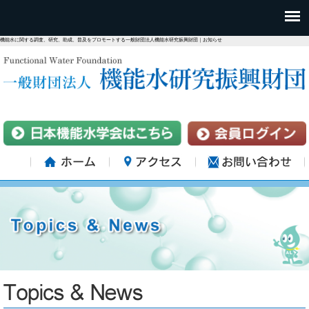
機能水に関する調査、研究、助成、普及をプロモートする一般財団法人機能水研究振興財団｜お知らせ