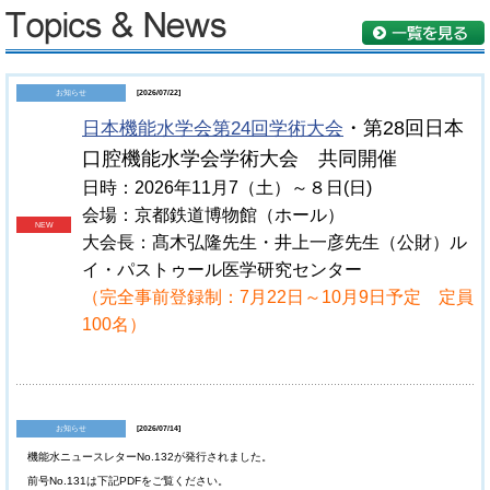
お知らせ
[2026/07/22]
日本機能水学会第24回学術大会
・第28回日本
口腔機能水学会学術大会 共同開催
日時：2026年11月7（土）～８日(日)
会場：京都鉄道博物館（ホール）
NEW
大会長：髙木弘隆先生・井上一彦先生（公財）ル
イ・パストゥール医学研究センター
（完全事前登録制：7月22日～10月9日予定 定員
100名）
お知らせ
[2026/07/14]
機能水ニュースレターNo.132が発行されました。
前号No.131は下記PDFをご覧ください。