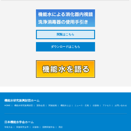
閲覧はこちら
ダウンロードはこちら
機能水研究振興財団ホーム
|
|
|
|
|
|
|
|
HOME
機能水研究振興財団
賛助会員
関連組織
機能水とは
ニュース・広報
出版物
アクセス
お問い合わせ
日本機能水学会ホーム
|
|
|
|
学術大会
関連研究会等
出版物
国際関連学会
用語