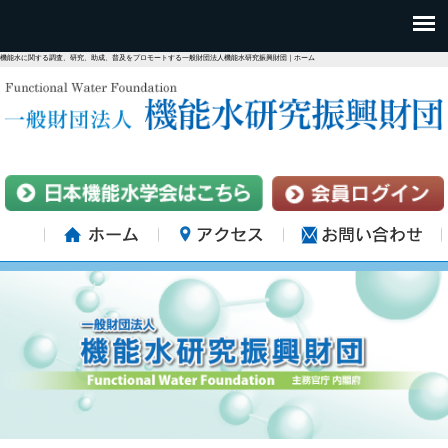
機能水に関する調査、研究、助成、普及をプロモートする一般財団法人機能水研究振興財団｜ホーム