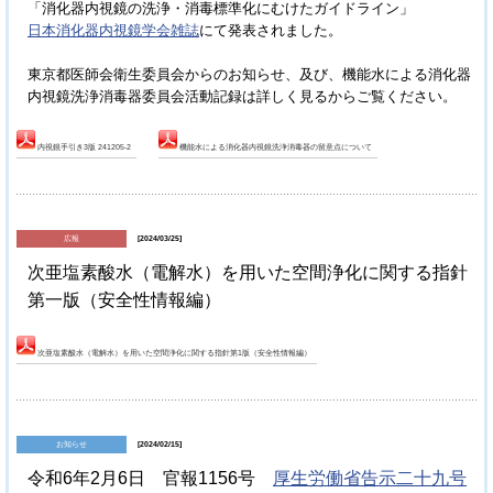
「消化器内視鏡の洗浄・消毒標準化にむけたガイドライン」
にて発表されました。
日本消化器内視鏡学会雑誌
東京都医師会衛生委員会からのお知らせ、及び、機能水による消化器
内視鏡洗浄消毒器委員会活動記録は詳しく見るからご覧ください。
内視鏡手引き3版 241205-2
機能水による消化器内視鏡洗浄消毒器の留意点について
広報
[2024/03/25]
次亜塩素酸水（電解水）を用いた空間浄化に関する指針
第一版（安全性情報編）
次亜塩素酸水（電解水）を用いた空間浄化に関する指針第1版（安全性情報編）
お知らせ
[2024/02/15]
令和6年2月6日 官報1156号
厚生労働省告示二十九号