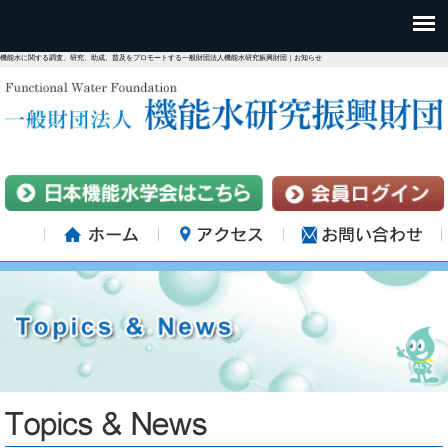
機能水に関する調査、研究、助成、普及をプロモートする一般財団法人機能水研究振興財団｜お知らせ