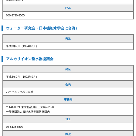
03-6240-0179
FAX
050-3730-8505
ウォーター研究会（日本機能水学会に合流）
発足
平成6年2月（1994年2月）
アルカリイオン整水器協議会
発足
平成4年9月（1992年9月）
会長
パナソニック株式会社
事務局
〒141-0021 東京都品川区上大崎2-20-8
一般財団法人機能水研究振興財団内
TEL
03-5435-8509
FAX