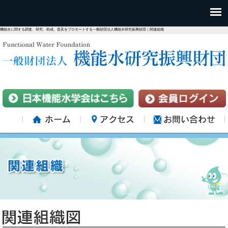
機能水に関する調査、研究、助成、普及をプロモートする一般財団法人機能水研究振興財団｜関連組織