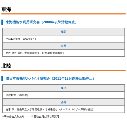
東海
東海機能水利用研究会（2008年以降活動停止）
発足
平成12年8月（2000年8月）
会長
葛谷 昌之（松山大学薬学部長・岐阜薬科大学教授）
北陸
環日本海機能水バイオ研究会（2011年12月以降活動停止）
発足
平成12年（2000年）
会長
古米 保（富山県立大学客員教授・地域連携センターアドバイザー深層水担当）
☆研修会論文集あり
※
賛助会員に限り閲覧可