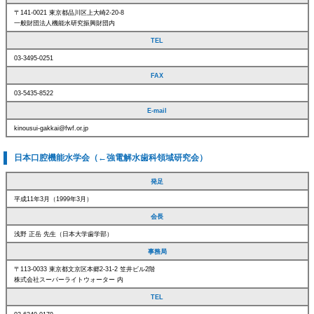
〒141-0021 東京都品川区上大崎2-20-8
一般財団法人機能水研究振興財団内
TEL
03-3495-0251
FAX
03-5435-8522
E-mail
kinousui-gakkai@fwf.or.jp
日本口腔機能水学会（←強電解水歯科領域研究会）
発足
平成11年3月（1999年3月）
会長
浅野 正岳 先生（日本大学歯学部）
事務局
〒113-0033 東京都文京区本郷2-31-2 笠井ビル2階
株式会社スーパーライトウォーター 内
TEL