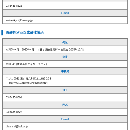
03-5435-8522
E-mail
arukarikyo@3aaa.gr.jp
微酸性次亜塩素酸水協会
発足
令和7年4月（2025年4月）（旧；微酸性電解水協議会 2005年10月）
会長
冨田 守（株式会社デイリーテクノ）
事務局
〒141-0021 東京都品川区上大崎2-20-8
一般財団法人機能水研究振興財団内
TEL
03-5435-8501
FAX
03-5435-8522
E-mail
bisansei@fwf.or.jp