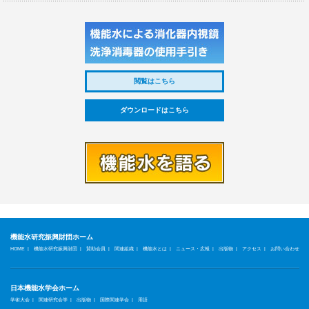
閲覧はこちら
ダウンロードはこちら
機能水研究振興財団ホーム
|
|
|
|
|
|
|
|
HOME
機能水研究振興財団
賛助会員
関連組織
機能水とは
ニュース・広報
出版物
アクセス
お問い合わせ
日本機能水学会ホーム
|
|
|
|
学術大会
関連研究会等
出版物
国際関連学会
用語