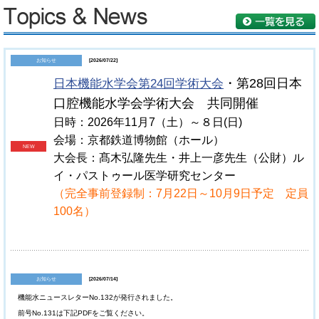
お知らせ
[2026/07/22]
日本機能水学会第24回学術大会
・第28回日本
口腔機能水学会学術大会 共同開催
日時：2026年11月7（土）～８日(日)
会場：京都鉄道博物館（ホール）
NEW
大会長：髙木弘隆先生・井上一彦先生（公財）ル
イ・パストゥール医学研究センター
（完全事前登録制：7月22日～10月9日予定 定員
100名）
お知らせ
[2026/07/14]
機能水ニュースレターNo.132が発行されました。
前号No.131は下記PDFをご覧ください。