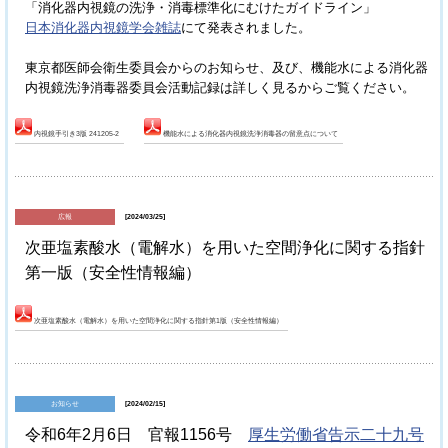
「消化器内視鏡の洗浄・消毒標準化にむけたガイドライン」
にて発表されました。
日本消化器内視鏡学会雑誌
東京都医師会衛生委員会からのお知らせ、及び、機能水による消化器
内視鏡洗浄消毒器委員会活動記録は詳しく見るからご覧ください。
内視鏡手引き3版 241205-2
機能水による消化器内視鏡洗浄消毒器の留意点について
広報
[2024/03/25]
次亜塩素酸水（電解水）を用いた空間浄化に関する指針
第一版（安全性情報編）
次亜塩素酸水（電解水）を用いた空間浄化に関する指針第1版（安全性情報編）
お知らせ
[2024/02/15]
令和6年2月6日 官報1156号
厚生労働省告示二十九号