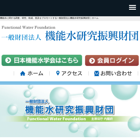
機能水に関する調査、研究、助成、普及をプロモートする一般財団法人機能水研究振興財団｜ホーム