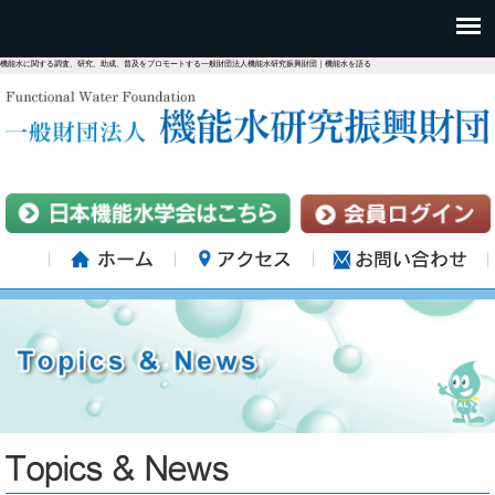
機能水に関する調査、研究、助成、普及をプロモートする一般財団法人機能水研究振興財団｜機能水を語る