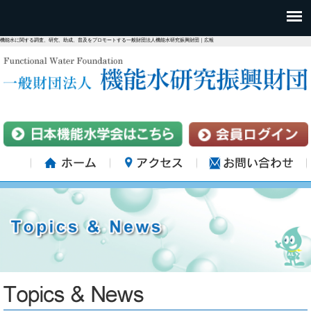
機能水に関する調査、研究、助成、普及をプロモートする一般財団法人機能水研究振興財団｜広報