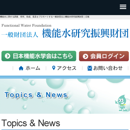
機能水に関する調査、研究、助成、普及をプロモートする一般財団法人機能水研究振興財団｜広報