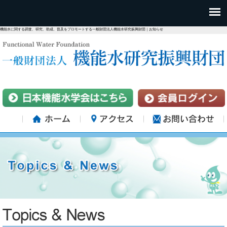
機能水に関する調査、研究、助成、普及をプロモートする一般財団法人機能水研究振興財団｜お知らせ