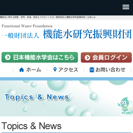
機能水に関する調査、研究、助成、普及をプロモートする一般財団法人機能水研究振興財団｜お知らせ