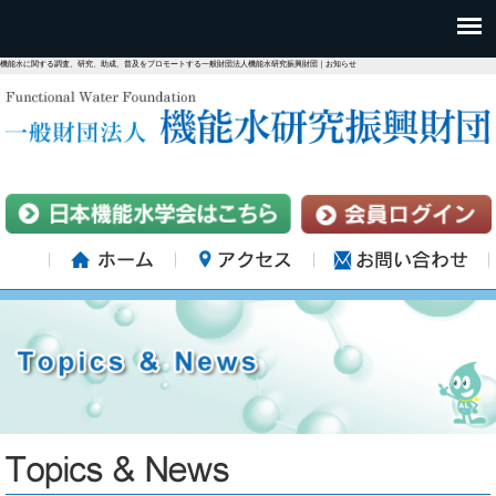
機能水に関する調査、研究、助成、普及をプロモートする一般財団法人機能水研究振興財団｜お知らせ